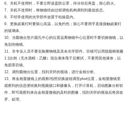
6、关机不使用时，不要立即该盖防尘罩，待冷却后再盖，留心防火。
7、关机不使用时，将物镜经由过程调焦机构调剂到最低状态。
9、不经常使用的光学部件放置于枯燥皿内。
9、更换卤素灯时要留心高温，以免灼伤；留心不要用手直接接触卤素灯
的玻璃体。
10、当载物台垫片圆孔中心的位置远离物镜中心位置时不要切换物镜，以
免划伤物镜。
11、非专业人员不要实验擦物镜及其余光学部件。目镜可以用脱脂棉签蘸
1:1比例（无水酒精：乙醚）混合液体甩干后擦拭，不要用其他液体，以
免损害目镜。
12、调剂载物台位置，找到关怀的视场，进行金相分析。
13、将金相显微镜上的观察/拍照切换旋钮调至phot位置，金相显微镜里
观察到的信息便转换到视频接口和摄像头，打开计算机，启动图象分析软
件，即可观察到来自金相显微镜的及时的图像，找到关怀的视场后将其收
罗、处理。